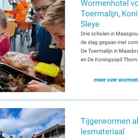
Wormenhotel v
Toermalijn, Koni
Sleye
Drie scholen in Maasgouw
de slag gegaan met com
De Toermalijn in Maasbra
en De Koningsspil Thorn
meer over wormen
Tijgerwormen a
lesmateriaal