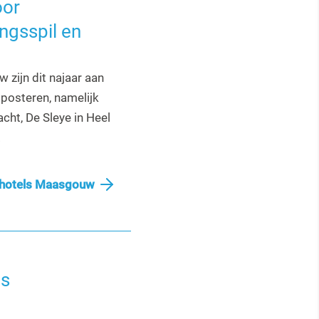
oor
ngsspil en
 zijn dit najaar aan
posteren, namelijk
cht, De Sleye in Heel
.
hotels Maasgouw
ls