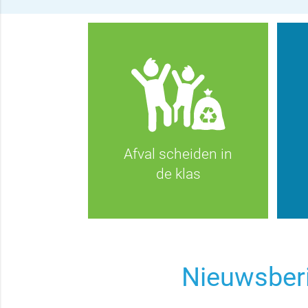
Afval scheiden in
de klas
Nieuwsber