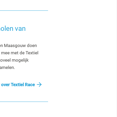
holen van
l en Maasgouw doen
l mee met de Textiel
zoveel mogelijk
 zamelen.
over Textiel Race