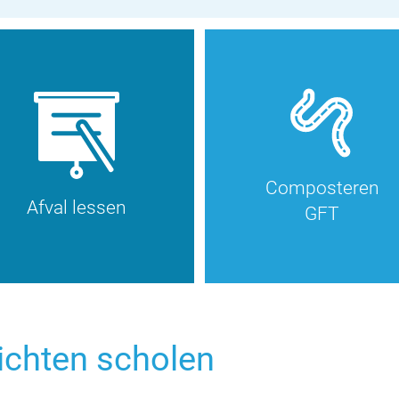
Composteren
Afval lessen
GFT
ichten scholen